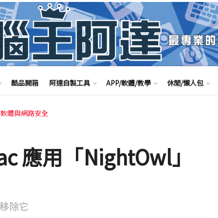
酷品開箱
阿達自製工具
APP/軟體/教學
休閒/懶人包
毒軟體與網路安全
 應用「NightOwl」
快移除它