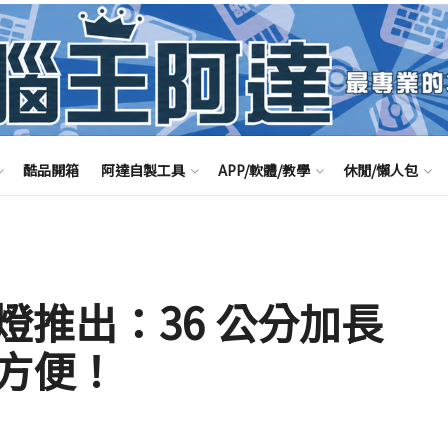
酷品開箱
阿達自製工具
APP/軟體/教學
休閒/懶人包
推出：36 公分加長
方便！