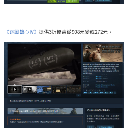
《鋼鐵雄心IV》
提供3折優惠從908元變成272元。