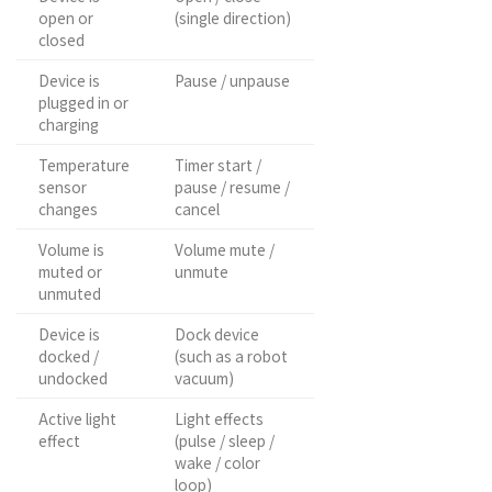
open or
(single direction)
closed
Device is
Pause / unpause
plugged in or
charging
Temperature
Timer start /
sensor
pause / resume /
changes
cancel
Volume is
Volume mute /
muted or
unmute
unmuted
Device is
Dock device
docked /
(such as a robot
undocked
vacuum)
Active light
Light effects
effect
(pulse / sleep /
wake / color
loop)