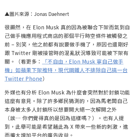
▲圖片來源：Jonas Daehnert
很顯然，在 Elon Musk 真的因為被聯合下架而氣到自
己做手機應用程式商店的那個平行時空條件被觸發之
前 – 別笑，他之前都有說要做手機了，原因也還剛好
跟 Twitter 剛被接管時的混亂狀況導致可能被下架有
關。（看更多：
「不自由，Elon Musk 寧自己做手
機」如蘋果下架推特，現代鋼鐵人不排除自己搞一台
Twitter Phone
）
外媒也有分析 Elon Musk 為什麼會突然對於封鎖功能
這麼有意見。除了許多鄉民猜測的，因為馬老闆自己
本身被太多人封鎖所以想要開大絕一次解開之外
（誒… 你們覺得真的是因為這樣嗎？）。也有人提
到，此舉可能是希望藉此為 X 帶來一些新的刺激，進
而擴大增加平台的廣告收益。