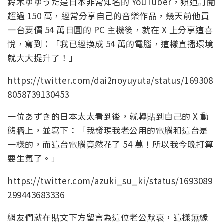
鈴木ゆゆうた是日本非常知名的 YouTuber，頻道訂閱
超過 150 萬，經常分享自己的音樂作品，幾天前他買
一台要價 54 萬日圓的 PC 主機後，就在 X 上分享這喜
悅，寫到：「我已經換成 54 萬的電腦，這樣直播環境
就大大提升了！」
https://twitter.com/dai2noyuyuta/status/169308
8058739130453
一位あずき的日本太太看到後，就轉貼到自己的 X 動
態牆上，並寫下：「我發現我老公用的電腦和這台是
一樣的，而這台電腦竟然花了 54 萬！所以我今晚打算
要生氣了。」
https://twitter.com/azuki_su_ki/status/1693089
299443683336
網友們就在貼文下方留言為這位老公默哀，這樣無緣