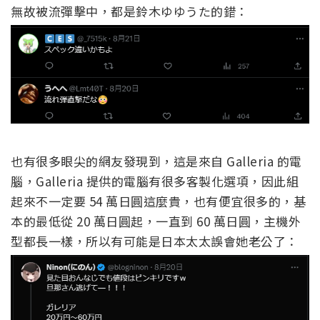
無故被流彈擊中，都是鈴木ゆゆうた的錯：
也有很多眼尖的網友發現到，這是來自 Galleria 的電
腦，Galleria 提供的電腦有很多客製化選項，因此組
起來不一定要 54 萬日圓這麼貴，也有便宜很多的，基
本的最低從 20 萬日圓起，一直到 60 萬日圓，主機外
型都長一樣，所以有可能是日本太太誤會她老公了：