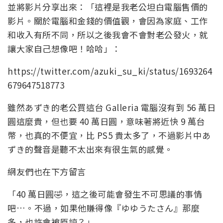
並將影片分享出來：「這裡是我老公坦白電腦售價的
影片。關於電腦和金錢的價值觀，會因為家庭、工作
和收入有所不同，所以之後我會不會對老公發火，就
讓大家自己想像吧！哈哈」：
https://twitter.com/azuki_su_ki/status/1693264
679647518773
雖然あずき的老公買這台 Galleria 電腦沒有到 56 萬日
圓這麼貴，但也要 40 萬日圓，意味著將近快 9 萬台
幣，也真的不便宜，比 PS5 貴太多了，不過影片中あ
ずき的聲音是聽不太出來有很生氣的感覺。
網友們也在下方留言
「40 萬日圓🤣，這之後可能會發生不可思議的事情
吧…。不過，如果他賺得像『ゆゆうたさん』那麼
多，也許會被原諒？」