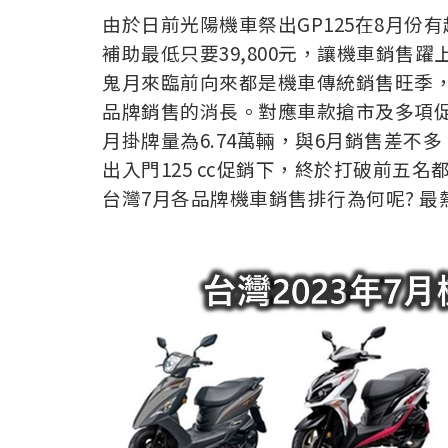
由於日前光陽機車祭出GP125在8月
補助最低只要39,800元，讓機車銷售
鬼月來臨前向來都是機車傳統銷售旺季
品牌銷售的消長。對應車款搶市及多項
月掛牌量為6.74萬輛，與6月銷售差
出入門125 cc促銷下，終於打破前五
台灣7月各品牌機車銷售排行為何呢? 最