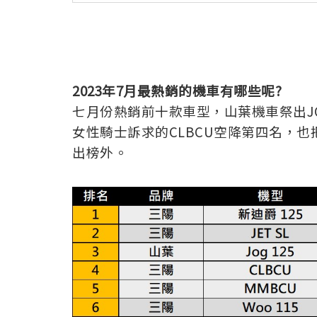
2023
年7
月最熱銷的機車有哪些呢
?
七月份熱銷前十款車型，山葉機車祭出JO
女性騎士訴求的CLBCU空降第四名，也把光
出榜外。