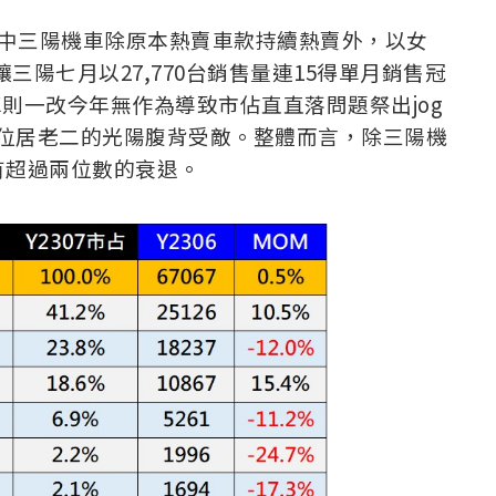
，其中三陽機車除原本熱賣車款持續熱賣外，以女
三陽七月以27,770台銷售量連15得單月銷售冠
則一改今年無作為導致市佔直直落問題祭出jog
，讓位居老二的光陽腹背受敵。整體而言，除三
陽機
有超過兩位數的衰退。