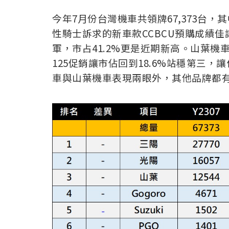
今年7月份台灣機車共領牌67,373台
性騎士訴求的新車款CCBCU預購成績佳讓
軍，市占41.2%更是近期新高。
山葉機車
125促銷讓市佔回到18.6%站穩第三
車與山葉機車表現兩眼外，其他品牌都