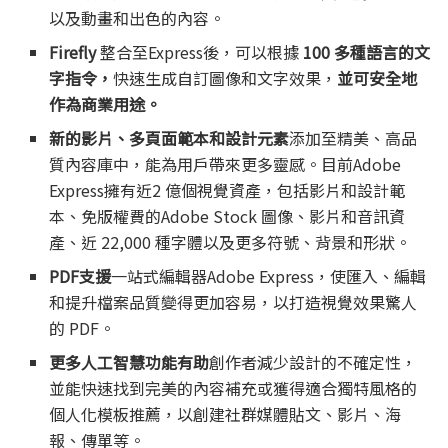
以及動畫和出色的內容。
Firefly
整合至Express後，可以根據
100
多種語言的文
字指令，
快速生成自訂圖像和文字效果，
並
可
安全地
作為
商業用途。
新的影片、多頁面範本和設計元素
添加至精美、高品
質內容庫中，能為用戶帶來更多靈感。目前Adobe
Express擁有近2 億個視覺資產，包括影片和設計範
本、免版權費的Adob​​e Stock 圖像、影片和音訊資
產、近 22,000 種字體以及更多符號、背景和形狀。
PDF
支援
一站式編輯器Adobe Express，使匯入、編輯
和提升檔案品質變得更加容易，以打造視覺效果驚人
的 PDF。
更多人工智慧功能
有助
創作者減少設計的不確定性，
並能快速找到完美的內容補充或獲得適合獨特風格的
個人化模板推薦，以創建社群媒體貼文、影片、海
報、傳單等。