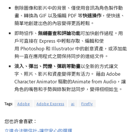
刪除圖像和影片中的背景、僅使用音訊為角色製作動
畫、轉換為 GIF 以及編輯 PDF 等
快速操作
，使快速、
簡單地創建出色的內容變得更爲輕鬆。
即時協作、
無縫審查和評論功能
可加快創作過程。用
戶可直接在 Express 中輕鬆存取、編輯和使
用 Photoshop 和 Illustrator 中的創意資產，或添加能
夠一直在應用程式之間保持同步的連結文件。
淡入、彈出、閃爍、彈跳等動畫
以全新的方式讓文
字、照片、影片和資產變得更有活力。 藉由 Adob​​e
Character Animator 驅動的Animate from Audio，讓
角色的嘴唇和手勢與錄製對話同步，變得栩栩如生。
Tags:
Adobe
Adobe Express
ai
Firefly
您也許會喜歡：
立達合法徵信社-讓您安心的選擇