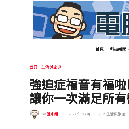
首頁
科技新聞
首頁
»
生活與旅遊
強迫症福音有福啦!
讓你一次滿足所有
by
達小編
2023 年 08 月 08 日
in
生活與旅遊