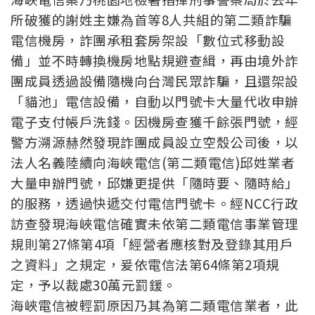
所破獲的謝姓主嫌為首等8人共組的第二類詐騙
電信機房，詐團承租套房架設「數位式移動設
備」並不時轉換機房地點規避查緝，再由境外詐
團成員透過設備隨機向台灣民眾詐騙，且還架設
「貓池」電信設備，自動以門號卡大量代收申辦
電子支付帳戶洗錢。因機房查獲千餘張門號，經
警方溯源赫然發現詐團成員設立空殼公司後，以
法人名義陸續向海峽電信(第二類電信)邱姓業者
大量申辦門號，邱嫌更提供「隨時要、隨時給」
的服務，透過快遞交付電信門號卡。經NCC行政
訪查發現海峽電信確實未依第二類電信事業管理
規則第27條第4項「經營者應核對及登錄其用戶
之資料」之規定，爰依電信法第64條第2項規
定，予以裁處30萬元罰鍰。
海峽電信被輕罰原因乃其為第二類電信業者，此