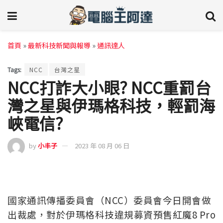
首頁
»
最新科技新聞與報導
»
通訊達人
Tags:
NCC
台灣之星
NCC打詐大小眼? NCC重罰台
灣之星與伊瑪格科技，輕罰海
峽電信?
by
小丰子
2023 年 08 月 06 日
國家通訊傳播委員會（NCC）委員會今日開會做
出裁處，對於伊瑪格科技違規募資預售紅魔8 Pro