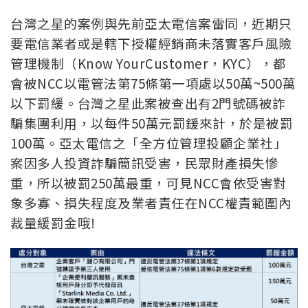
台灣之星的案例與先前亞太電信案雷同，近期只
要電信業者或是轄下授權經銷商未落實客戶風險
管理機制（Know YourCustomer，KYC），都
會被NCC以電管法第75條第一項處以50萬~500萬
以下罰緩。台灣之星此案被查出有2門號碼被詐
騙集團利用，以每件50萬元罰鍰來計，於是被罰
100萬。亞太電信之「全方位管理投顧企業社」
案因多人投資詐騙簡訊受害，民眾財產損失慘
重，所以被罰250萬最重，可見NCC會依受害對
象多寡、損失程度及業者責任在NCC權責範圍內
裁量緩罰金哦!