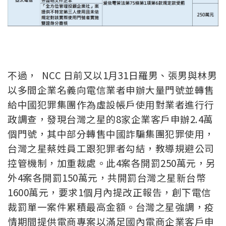
不過
， NCC 日前又以1月31日羅男、張男與林男
以多間企業名義向電信業者申辦大量門號並轉售
給中國犯罪集團作為虛設帳戶使用對業者進行行
政調查，發現台灣之星的8家企業客戶申辦2.4萬
個門號，其中部分轉售中國詐騙集團犯罪使用，
台灣之星蔡姓員工跟犯罪者勾結，教導規避公司
控管機制，加重裁處。此4案各開罰250萬元，另
外4案各開罰150萬元，共開罰台灣之星新台幣
1600萬元，要求1個月內提改正報告，創下電信
裁罰單一案件累積最高金額。台灣之星強調，疫
情期間提供電商專案以滿足國內電商企業客戶申