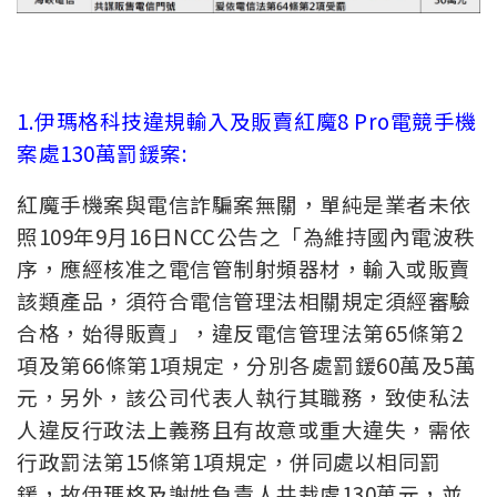
1.伊瑪格科技違規輸入及販賣紅魔8 Pro電競手機
案處130萬罰鍰案:
紅魔手機案與電信詐騙案無關，單純是業者未依
照109年9月16日NCC公告之「為維持國內電波秩
序，應經核准之電信管制射頻器材，輸入或販賣
該類產品，須符合電信管理法相關規定須經審驗
合格，始得販賣」，違反電信管理法第65條第2
項及第66條第1項規定，分別各處罰鍰60萬及5萬
元，另外，該公司代表人執行其職務，致使私法
人違反行政法上義務且有故意或重大違失，需依
行政罰法第15條第1項規定，併同處以相同罰
鍰，故伊瑪格及謝姓負責人共裁處130萬元，並