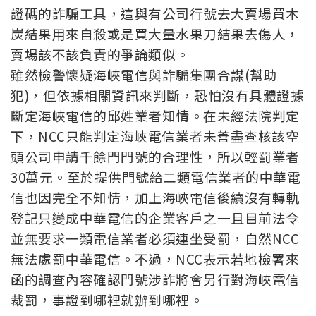
證碼的詐騙工具，這與有公司行號去大賣場買木
炭結果用來自殺或是買大量水果刀結果去傷人，
賣場該不該負責的爭論類似。
雖然檢警懷疑海峽電信與詐騙集團合謀(幫助
犯)，但依據相關資訊來判斷，恐怕沒有具體證據
斷定海峽電信的邱姓業者知情。在未經法院判定
下，NCC只能判定海峽電信業者未善盡查核該空
頭公司申請千餘門門號的合理性，所以輕罰業者
30萬元。至於提供門號給二類電信業者的中華電
信也因完全不知情，加上海峽電信後續沒有轉軌
登記只變成中華電信的企業客戶之一且目前法令
並無要求一類電信業者必須連坐受罰，自然NCC
無法處罰中華電信。不過，NCC表示若地檢署來
函的調查內容確認門號涉詐將會另行對海峽電信
裁罰，事證到哪裡就辦到哪裡。