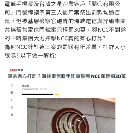
電競手機案及台灣之星企業客戶「颶○有限公
司」門號轉讓予第三人使用案祭出罰款均逾百
萬，但被基層檢察官砲轟的海峽電信與詐騙集團
共謀販售電信門號案只輕罰30萬，與NCC不對盤
的中時集團大力抨擊NCC真的有心打詐?
為何NCC針對這三案的罰鍰有所差異，打詐大小
眼嗎? 以下做一解析: