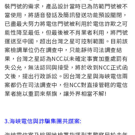
裝門號的需求，產品設計當時已為防範門號被不
當使用，將語音發話及簡訊發送功能預設關閉，
已盡最大努力將電信門號被利用於電信詐欺之可
能性降至最低，但最後被不肖業者利用，將門號
運送至中國，超出台灣之星可控制範圍。目前該
案檢調單位仍在調查中，只能靜待司法調查結
果，台灣之星認為NCC以未確定事實加重處罰有
失公允，無法認同與接受，將於收到NCC正式函
文後，提出行政訴訟。因台灣之星與海峽電信兩
案都仍在司法調查中，但NCC對直接管轄的電信
業者施以重罰來祭旗，讓外界相當不解!
3.海峽電信與詐騙集團共謀案
:
海峽電信案乃桃園地檢署指揮刑事警察局於去年