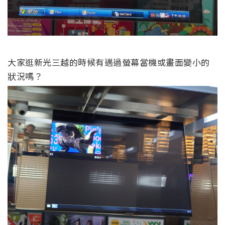
大家逛新光三越的時候有遇過螢幕當機或畫面變小的
狀況嗎？