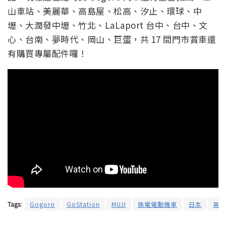
山車站、美麗華、高島屋、松高、汐止、環球、中
壢、大潤發中壢、竹北、LaLaport 台中、台中、文
心、台南、夢時代、岡山、巨蛋，共 17 間門市賞車還
有購買專屬配件囉！
Tags:
Gogoro
GoStation
MUJI
換電電動機車
日本
無