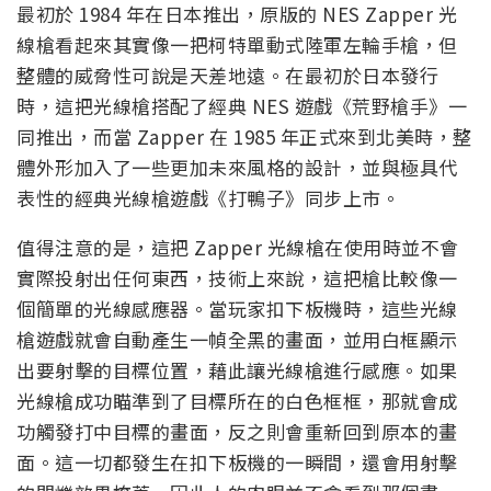
最初於 1984 年在日本推出，原版的 NES Zapper 光
線槍看起來其實像一把柯特單動式陸軍左輪手槍，但
整體的威脅性可說是天差地遠。在最初於日本發行
時，這把光線槍搭配了經典 NES 遊戲《荒野槍手》一
同推出，而當 Zapper 在 1985 年正式來到北美時，整
體外形加入了一些更加未來風格的設計，並與極具代
表性的經典光線槍遊戲《打鴨子》同步上市。
值得注意的是，這把 Zapper 光線槍在使用時並不會
實際投射出任何東西，技術上來說，這把槍比較像一
個簡單的光線感應器。當玩家扣下板機時，這些光線
槍遊戲就會自動產生一幀全黑的畫面，並用白框顯示
出要射擊的目標位置，藉此讓光線槍進行感應。如果
光線槍成功瞄準到了目標所在的白色框框，那就會成
功觸發打中目標的畫面，反之則會重新回到原本的畫
面。這一切都發生在扣下板機的一瞬間，還會用射擊