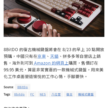
8BitDO 的復古機械鍵盤將會在 8/23 的早上 10 點開放
預購，中國只有在
京東
、
天貓
、拼多多等自營店上銷
售，海外則可到
Amazon 的網頁上
購買，售價訂在
99.95 美元，算是非常實惠的一款機械式鍵盤，用來美
化工作桌面營造愉悅的工作心情，手腳要快。
Source:
8BitDo
Tags:
8bitdo
FC
NES
八位堂
復古
機械式鍵盤