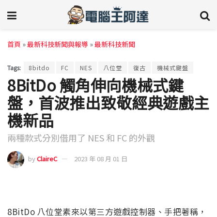
首頁
»
最新科技新聞與報導
»
最新科技新聞
Tags:
8bitdo
FC
NES
八位堂
復古
機械式鍵盤
8BitDo 觸角伸向機械式鍵
盤，首波推出致敬經典遊戲主
機新品
兩種款式分別借用了 NES 和 FC 的外觀
by
ClaireC
2023 年 08 月 01 日
8BitDo 八位堂素來以第三方遊戲控制器、手把著稱，