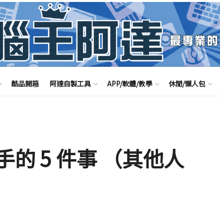
酷品開箱
阿達自製工具
APP/軟體/教學
休閒/懶人包
手的 5 件事 （其他人