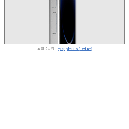
▲圖片來源：
@appleintro (Twitter)