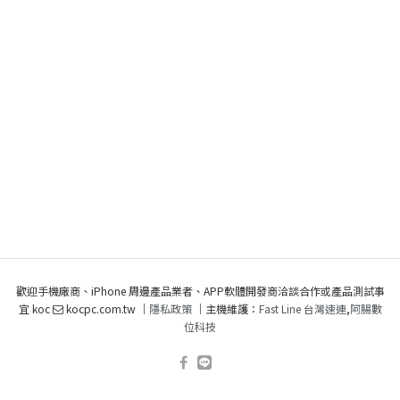
歡迎手機廠商、iPhone 周邊產品業者、APP軟體開發商洽談合作或產品測試事
宜 koc
kocpc.com.tw ｜
隱私政策
｜主機維護：
Fast Line 台灣速連
,
阿腸數
位科技