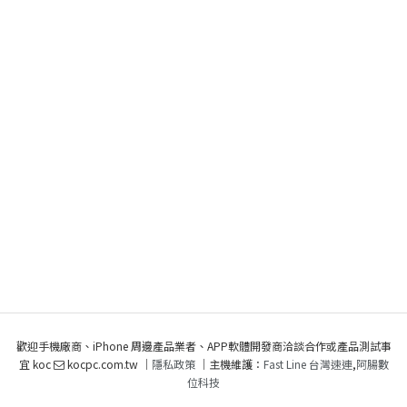
歡迎手機廠商、iPhone 周邊產品業者、APP軟體開發商洽談合作或產品測試事
宜 koc
kocpc.com.tw ｜
隱私政策
｜主機維護：
Fast Line 台灣速連
,
阿腸數
位科技