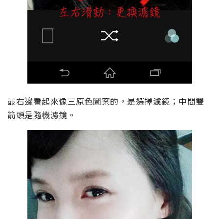
最右邊看起來像三原色圖案的，是選擇濾鏡；中間雙
箭頭是隨機濾鏡。