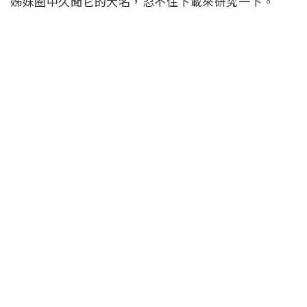
姊妹圈中久聞它的大名，忍不住下載來研究一下。