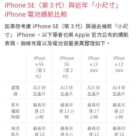
iPhone SE（第 3 代）與近年「小尺寸」
iPhone 電池續航比較
如果想考慮 iPhone SE（第 3 代）與過去幾款「小尺
寸」 iPhone ，以下筆者也將 Apple 官方公布的續航
表現、無線充電以及電池容量差異整理如下。
iPhon
iPhone
iPhon
iPhon
e SE
SE
e 13
e 12
（第 3
（第 2
mini
mini
代）
代）
處理
A15 仿
A13 仿
A15 仿
A14 仿
器
生晶片
生晶片
生晶片
生晶片
影片
最長可
最長可
最長可
最長可
播放
達 15
達 13 小
達 17
達 15
時間
小時
時
小時
小時
串流
最長可
最長可
最長可
最長可
影片
達 10
達 8 小
達 13
達 10