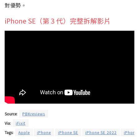
對優勢。
iPhone SE（第 3 代）完整拆解影片
Source:
PBKreviews
Via:
iFixit
Tags:
Apple
iPhone
iPhone SE
iPhone SE 2022
iPhone 