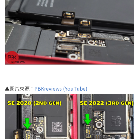
▲圖片來源：
PBKreviews (YouTube)