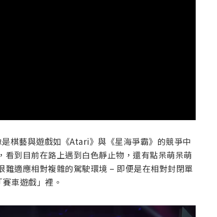
棋藝與遊戲如《Atari》與《星海爭霸》的競爭中
領域，看到目前在路上遇到白色靜止物，還有點呆萌呆萌
是很難適應相對複雜的駕駛環境 – 即便是在相對封閉單
場「賽車遊戲」裡。