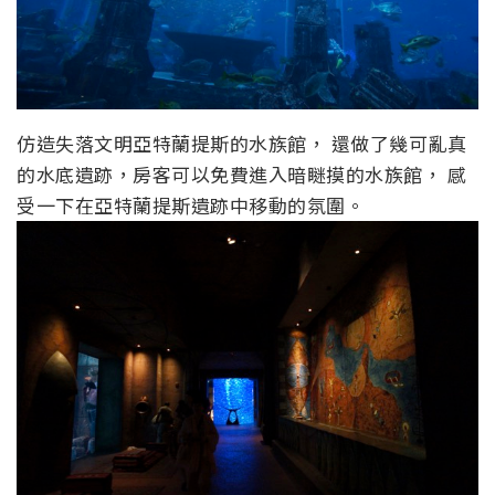
仿造失落文明亞特蘭提斯的水族館， 還做了幾可亂真
的水底遺跡，房客可以免費進入暗瞇摸的水族館， 感
受一下在亞特蘭提斯遺跡中移動的氛圍。