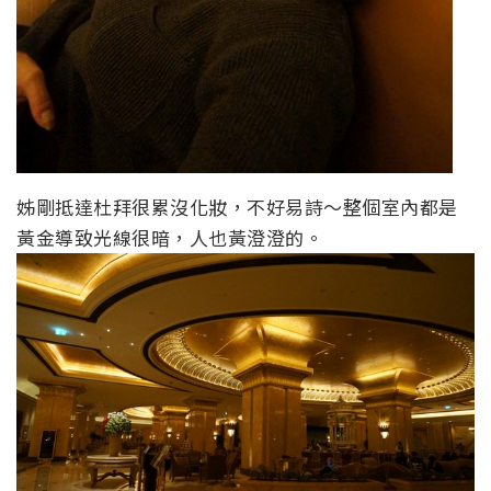
姊剛抵達杜拜很累沒化妝，不好易詩～整個室內都是
黃金導致光線很暗，人也黃澄澄的。