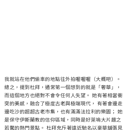
我就站在他們偷車的地點往外拍喔喔喔（大概吧）。
總之，提到杜拜，通常第一個想到的就是「奢華」，
而這個地方也絕對不會令任何人失望。 她有著相當衝
突的美感，融合了極度古老與極端現代， 有著會邊走
邊吃沙的超超古老市集，也有滿滿法拉利的樂園； 她
是保守伊斯蘭教的信仰區域，同時是好萊塢大片趨之
若騖的熱門景點。 杜拜充斥著遠近馳名以豪華舖張見