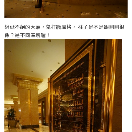
綿延不絕的大廳，鬼打牆風格， 柱子是不是跟剛剛很
像？是不同區塊喔！