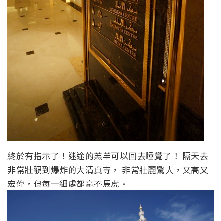
終於有指示了！迷途的羔羊可以回去睡覺了！ 隔天去
非常壯觀到爆炸的大清真寺， 非常壯麗驚人，又高又
宏偉，但每一細處都毫不馬虎。