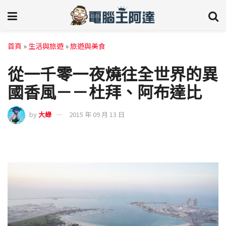
首頁
»
生活與旅遊
»
旅遊與美食
從一千零一夜燒往全世界的異
國香風－－杜拜、阿布達比
by
大綠
2015 年 09 月 13 日