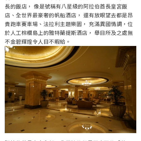
長的飯店， 像是號稱有八星級的阿拉伯酋長皇宮飯
店、全世界最豪奢的帆船酒店， 還有放眼望去都是昂
貴跑車賽車場、法拉利主題樂園， 充滿異國情調，位
於人工棕櫚島上的雅特蘭提斯酒店， 舉目所及之處無
不金碧輝煌令人目不暇給。