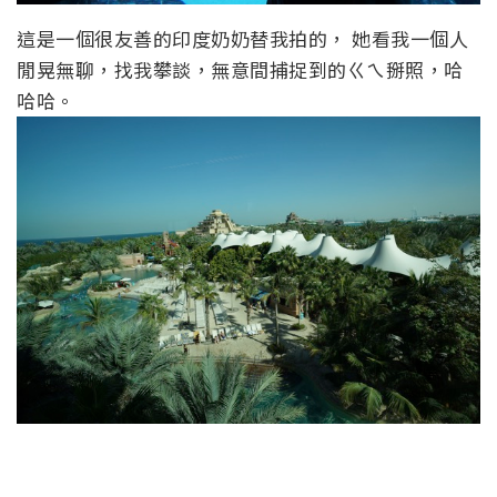
這是一個很友善的印度奶奶替我拍的， 她看我一個人
閒晃無聊，找我攀談，無意間捕捉到的ㄍㄟ掰照，哈
哈哈。