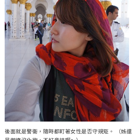
後面就是警衛，隨時都町著女性是否守規矩。 （姊還
是懶惰沒化妝，不好意詩啊～）