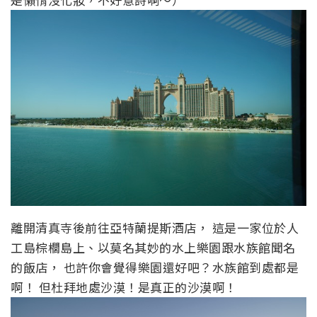
離開清真寺後前往亞特蘭提斯酒店， 這是一家位於人
工島棕櫚島上、以莫名其妙的水上樂園跟水族館聞名
的飯店， 也許你會覺得樂園還好吧？水族館到處都是
啊！ 但杜拜地處沙漠！是真正的沙漠啊！