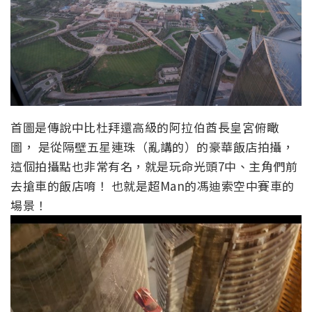
首圖是傳說中比杜拜還高級的阿拉伯酋長皇宮俯瞰
圖， 是從隔壁五星連珠（亂講的）的豪華飯店拍攝，
這個拍攝點也非常有名，就是玩命光頭7中、主角們前
去搶車的飯店唷！ 也就是超Man的馮迪索空中賽車的
場景！