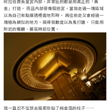
阿拉伯酋長皇宮內部，非常扯的都是用真正的「黃
金」打造， 而且內部很像個迷宮，當我走過一塊區域
以為自己有點摸透裡面地形時， 再往前走又會經過一
塊極為類似的地方，搞得我數度以為鬼打牆， 只能用
附近的餐廳、展區辨認位置。
我一直忍不住想去摳那些貼了純金箔的柱子……