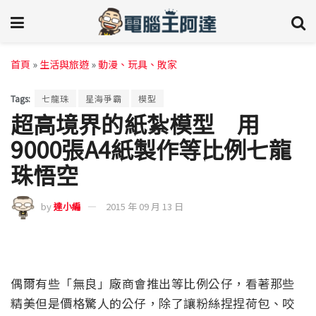
首頁
»
生活與旅遊
»
動漫、玩具、敗家
Tags:
七龍珠
星海爭霸
模型
超高境界的紙紮模型 用
9000張A4紙製作等比例七龍
珠悟空
by
達小編
2015 年 09 月 13 日
偶爾有些「無良」廠商會推出等比例公仔，看著那些
精美但是價格驚人的公仔，除了讓粉絲捏捏荷包、咬