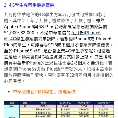
2. 4G學生專案手機專案價:
九月份
中華電信的4G學生方案
九月份
共可搭售56款手
機
，其中新上架了九款手機並降價了九款手機
。
雖然
Apple iPhone6與6S Plus台灣蘋果官網已經調降牌價
$1,000~$2,000 ，不過中華電信的
九月份iPhone6
/6+4G學生專案價
尚未調降。若想搭iPhone6或iPhone6
Plus的學生，可能要等9/16或下個月才會享有降價優惠。
至於
iPhone6S /6S+是否會上架4G學生專案呢? 根據過
去經驗
，通常會與4G極速資費方案同步上架
。 只是排隊
購買中華新iPhone的需求往往需要2-3個月才能消化
，若
想搭購iPhone6s與6s Plus熱門型號的人
，
記得中華電信
開放預購時動作要快
，否則要有不知何年何月才能排到的
心理準備
。
中華營運窗口4G學生手機專案價 :