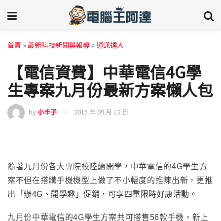
首頁
»
最新科技新聞與報導
»
通訊達人
【電信資費】中華電信4G學
生專案九月份最新方案懶人包
by
小丰子
2015 年 09 月 12 日
隨著九月份各大專院校陸續開學
，
中華電信的4G學生方
案不但在搭購手機機型上做了不小幅度的推陳出新
，更推
出
「辦4G、開學趣」促銷，可享四重限時好康活動。
九月份
中華電信的4G學生方案共可搭售56款手機
，
新上