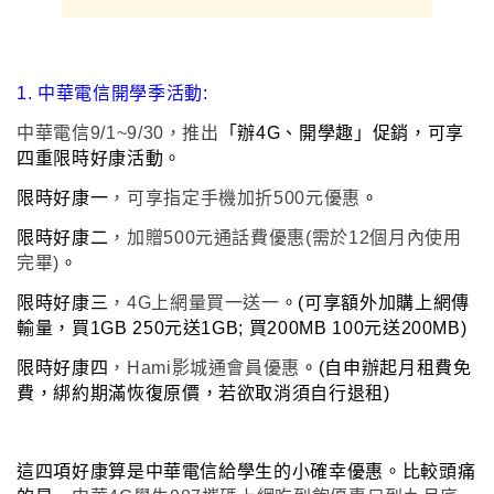
1. 中華電信開學季活動:
中華電信9/1~9/30
，
推出
「辦4G、開學趣」促銷，可享
四重限時好康活動。
限時好康一
，
可享指定手機加折500元優惠
。
限時好康二
，
加贈500元通話費優惠(需於12個月內使用
完畢)
。
限時好康三
，
4G上網量買一送一
。(可享額外加購上網傳
輸量
，買1GB 250元送1GB; 買200MB 100元送200MB)
限時好康四
，
Hami影城通會員優惠
。(自申辦起月租費免
費
，綁約
期滿恢復原價
，若欲取消須自行退租)
這四項好康算是中華電信給學生的小確幸優惠
。比較頭痛