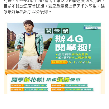
的是
，
中華4G學生987攜碼上網吃到飽優惠只到九月底
，
目前不確定是否會延期
。若是重量級上網需求的學生
，建
議最好早點出手以免後悔
。