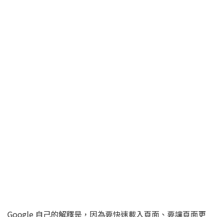
Google 自己的解釋是，因為要快速載入頁面、要讓頁面更