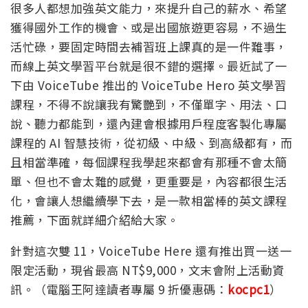
很多人都想加強英文能力，來提升自己的薪水、希望
獲得國外工作的機會、或是出國旅遊更容易，不過生
活忙碌，要固定時間去補習班上課真的是一件難事，
而線上英文學習平台就是很不錯的選擇。最近試了一
下由 VoiceTube 推出的 VoiceTube Hero 英文學習
課程，不得不說讓我有驚艷到，不僅單字、用法、口
說、聽力都能到，還內建會根據用戶程度客製化專屬
課程的 AI 智慧技術，從初級、中級、到高級都有，而
且相當準確，每個課程我學起來都會有那種不會太簡
單、但也不會太難的感覺，更重要是，內容都很生活
化，會讓人想繼續學下去，是一款相當棒的英文課程
推薦，下面就詳細介紹給大家。
針對這次雙 11，VoiceTube Here 還有推出買一送一
限定活動，現省最高 NT$9,000，文末會附上活動資
訊。（電腦王阿達讀者專屬 9 折優惠碼：
kocpc1
）