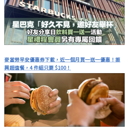
麥當勞早安優惠券下載，近一個月買一送一優惠！振
興超值餐，4 件組只要 $100！