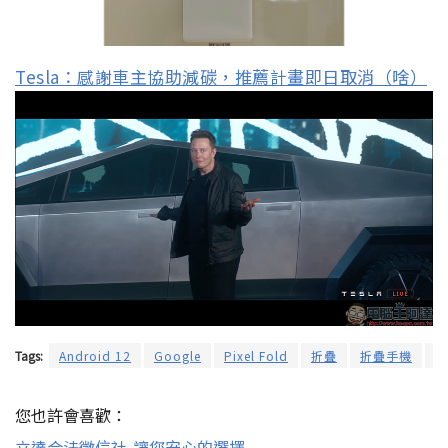
Tesla：感謝車主協助減碳，推薦計畫即日取消（啥）
Tags:
Android 12
Google
Pixel Fold
折疊
折疊手機
智
您也許會喜歡：
立達合法徵信社-讓您安心的選擇