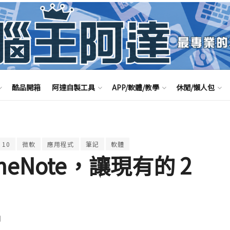
酷品開箱
阿達自製工具
APP/軟體/教學
休閒/懶人包
 10
微軟
應用程式
筆記
軟體
eNote，讓現有的 2
聞