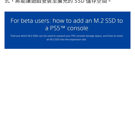
式，將能讓遊戲安裝至擴充的 SSD 儲存空間。