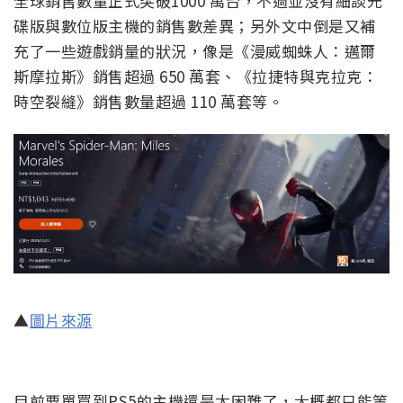
全球銷售數量正式突破1000 萬台，不過並沒有細談光
碟版與數位版主機的銷售數差異；另外文中倒是又補
充了一些遊戲銷量的狀況，像是《漫威蜘蛛人：邁爾
斯摩拉斯》銷售超過 650 萬套、《拉捷特與克拉克：
時空裂縫》銷售數量超過 110 萬套等。
▲
圖片來源
目前要單買到PS5的主機還是太困難了，大概都只能等