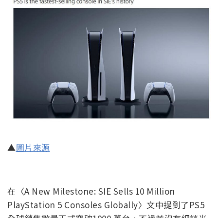
▲
圖片來源
在〈A New Milestone: SIE Sells 10 Million
PlayStation 5 Consoles Globally〉文中提到了PS5