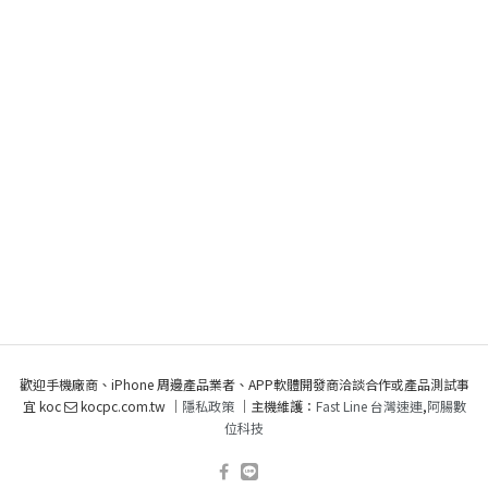
歡迎手機廠商、iPhone 周邊產品業者、APP軟體開發商洽談合作或產品測試事
宜 koc
kocpc.com.tw ｜
隱私政策
｜主機維護：
Fast Line 台灣速連
,
阿腸數
位科技