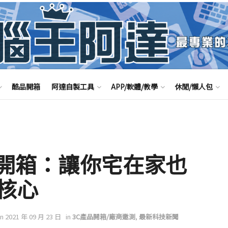
酷品開箱
阿達自製工具
APP/軟體/教學
休閒/懶人包
e 開箱：讓你宅在家也
核心
on 2021 年 09 月 23 日
in
3C產品開箱/廠商邀測
,
最新科技新聞