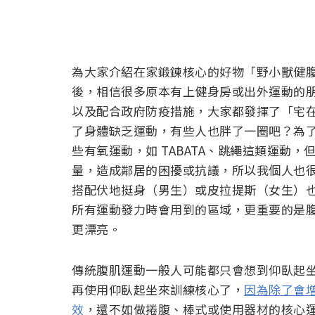
為大家介紹在家鍛鍊核心的好物「野小獸健腹
後，相信很多原本有上健身房或出外運動的朋
以及配合政府防疫措施，大家都發揮了「宅
了身體缺乏運動，有些人也胖了一圈吧？為
些有氧運動，如 TABATA、跳繩這類運動
量，造成鄰居的困擾或抗議，所以我個人也
搭配伏地挺身（男生）或皮拉提斯（女生）
所有運動發力時會用到的區域，更重要的是
更漂亮。
傳統腹肌運動一般人可能都只會想到仰臥起
再使用仰臥起坐來訓練核心了，
因為除了會
效
，還不如做捲腹、棒式或使用器材的核心