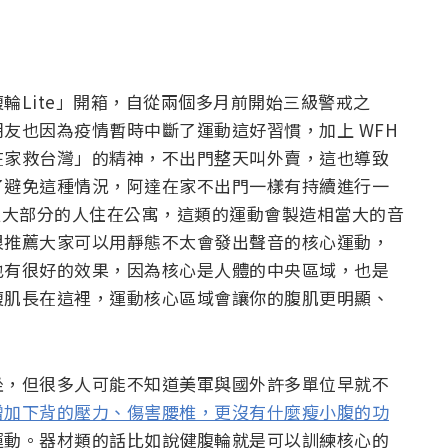
輪Lite」開箱，自從兩個多月前開始三級警戒之
友也因為疫情暫時中斷了運動這好習慣，加上 WFH
在家救台灣」的精神，不出門整天叫外賣，這也導致
了避免這種情況，阿達在家不出門一樣有持續進行一
，但大部分的人住在公寓，這類的運動會製造相當大的音
很推薦大家可以用靜態不太會發出聲音的核心運動，
也有很好的效果，因為核心是人體的中央區域，也是
腹肌長在這裡，運動核心區域會讓你的腹肌更明顯、
坐，但很多人可能不知道美軍與國外許多單位早就不
增加下背的壓力、傷害腰椎，更沒有什麼瘦小腹的功
運動。器材類的話比如說健腹輪就是可以訓練核心的