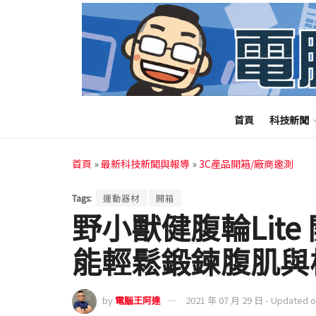
首頁
科技新聞
首頁
»
最新科技新聞與報導
»
3C產品開箱/廠商邀測
Tags:
運動器材
開箱
野小獸健腹輪Lit
能輕鬆鍛鍊腹肌與
by
電腦王阿達
2021 年 07 月 29 日 - Updated 