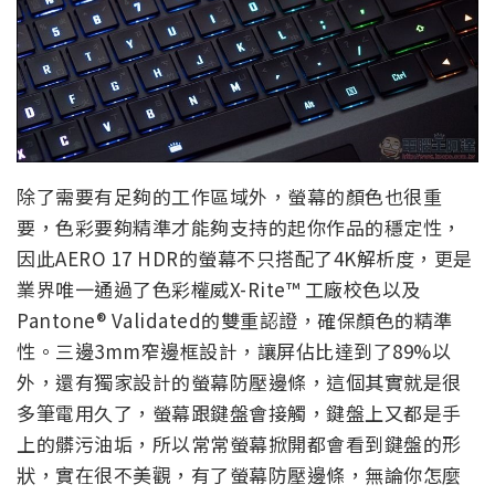
除了需要有足夠的工作區域外，螢幕的顏色也很重
要，色彩要夠精準才能夠支持的起你作品的穩定性，
因此AERO 17 HDR的螢幕不只搭配了4K解析度，更是
業界唯一通過了色彩權威X-Rite™ 工廠校色以及
Pantone® Validated的雙重認證，確保顏色的精準
性。三邊3mm窄邊框設計，讓屏佔比達到了89%以
外，還有獨家設計的螢幕防壓邊條，這個其實就是很
多筆電用久了，螢幕跟鍵盤會接觸，鍵盤上又都是手
上的髒污油垢，所以常常螢幕掀開都會看到鍵盤的形
狀，實在很不美觀，有了螢幕防壓邊條，無論你怎麼