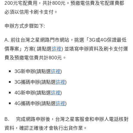
200元宅配費用，共計800元。預繳電信費及宅配運費都
必須以信用卡刷卡支付。
申辦方式步驟如下:
A.
前往台灣之星網路門市網站，挑選「3G或4G保證最低
價專案」方案( 請點選
這裡
)
並填寫申辦資料及刷卡支付運
費及預繳電信費共計800元
。
3G新申辦(請點選
這裡
)
3
G攜碼申辦(請點選
這裡
)
4G新申辦(請點選
這裡
)
4G攜碼申辦(請點選
這裡
)
B.
完成網路申辦後，台灣之星客服會和申辦人電話核對
資料，確認正確後才會執行出貨作業。