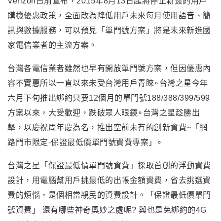
Verizon日前宣布，2015年8月13日起將停止新簽約用戶
購機優惠政策，全面改為降低用戶未來每月使用語音、簡
訊與數據服務，可以預見「單門號方案」將是未來新進國
家電信業者的主流方案。
台灣各電信業者雖然也早有開放單門號方案，但因優惠內
容不實惠所以一直以來未受台灣用戶青睞∘台灣之星今年
六月下旬推出綁約只要12個月的單門號188/388/399/599
方案以來，大受歡迎，跌破眾人眼鏡∘台灣之星趁勝出
擊，以慶祝周年慶為名，推出空前未有的創新資費~「網
路門市限定-保證最低價單門號資費專案」∘
台灣之星「保證最低價單門號資費」採取首創的浮動資費
設計，用電腦幫用戶挑最低的出帳金額資費，省去挑選資
費的煩惱，是個相當親民的資費設計。「保證最低價單門
號資費」 還有哪些神奇奧妙之處呢? 與也是免綁約的4G