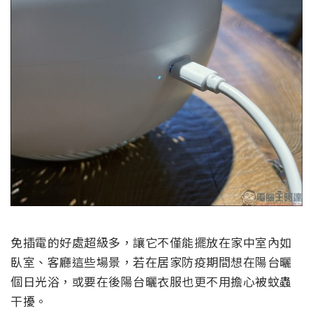
免插電的好處超級多，讓它不僅能擺放在家中室內如
臥室、客廳這些場景，若在居家防疫期間想在陽台曬
個日光浴，或要在後陽台曬衣服也更不用擔心被蚊蟲
干擾。