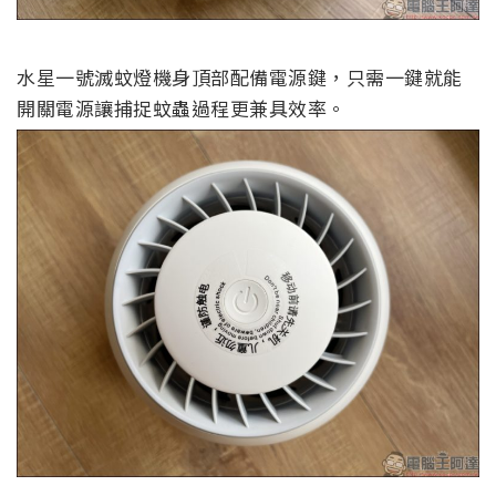
水星一號滅蚊燈機身頂部配備電源鍵，只需一鍵就能
開關電源讓捕捉蚊蟲過程更兼具效率。