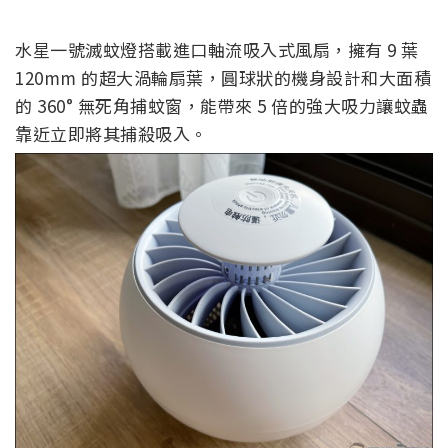
水星一號滅蚊燈搭載進口軸流吸入式風扇，擁有 9 葉
120mm 的超大渦輪扇葉，圓球狀的機身設計和大面積
的 360° 無死角捕蚊窗，能帶來 5 倍的強大吸力讓蚊蟲
靠近立即將其捕殺吸入。