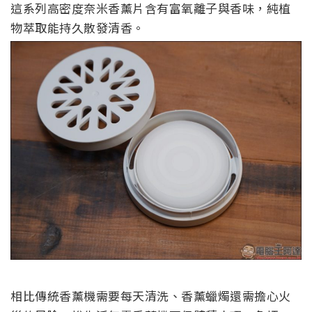
這系列高密度奈米香薰片含有富氧離子與香味，純植
物萃取能持久散發清香。
相比傳統香薰機需要每天清洗、香薰蠟燭還需擔心火