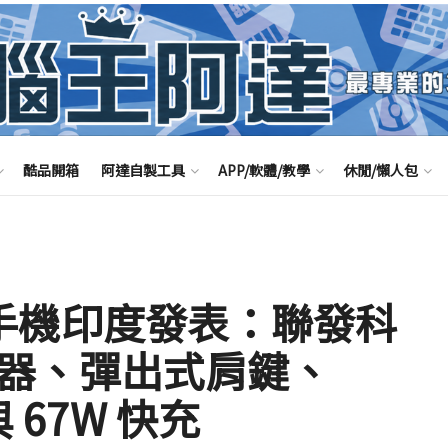
酷品開箱
阿達自製工具
APP/軟體/教學
休閒/懶人包
 遊戲手機印度發表：聯發科
 處理器、彈出式肩鍵、
 67W 快充