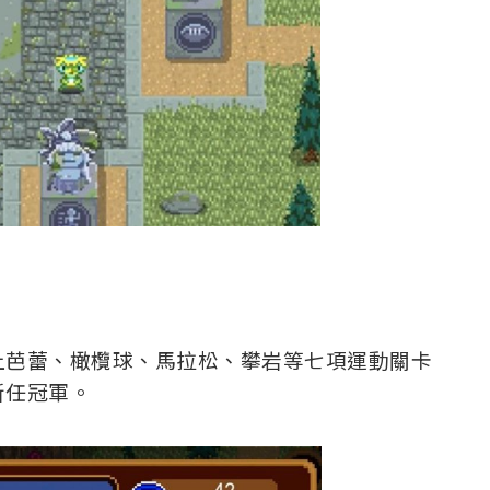
上芭蕾、橄欖球、馬拉松、攀岩等七項運動關卡
新任冠軍。