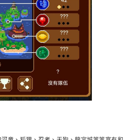
如河童、狐狸、忍者、天狗、龍宮城等等富有和