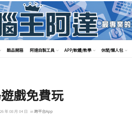
酷品開箱
阿達自製工具
APP/軟體/教學
休閒/懶人包
軍島遊戲免費玩
026 年 08 月 04 日
in
跨平台App