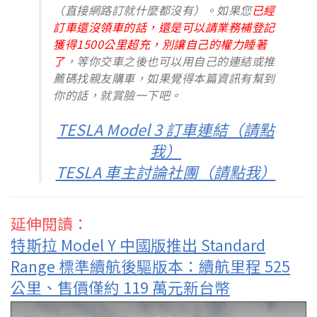
（直接網路訂就什麼都沒有）。如果您
已經
訂車還沒領車的話，還是可以請業務補登記
獲得1500公里超充，別讓自己的權力睡著
了
，等你交車之後也可以用自己的連結或推
薦碼找親友購車，如果覺得本篇資訊有幫到
你的話，就賞臉一下吧。
TESLA Model 3 訂車連結（請點
我）
TESLA 車主討論社團（請點我）
延伸閱讀：
特斯拉 Model Y 中國版推出 Standard
Range 標準續航後驅版本：續航里程 525
公里、售價僅約 119 萬元新台幣