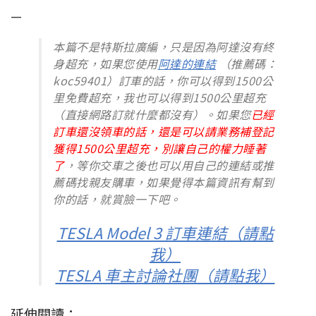
—
本篇不是特斯拉廣編，只是因為阿達沒有終
身超充，如果您使用
阿達的連結
（推薦碼：
koc59401）訂車的話，你可以得到1500公
里免費超充，我也可以得到1500公里超充
（直接網路訂就什麼都沒有）。如果您
已經
訂車還沒領車的話，還是可以請業務補登記
獲得1500公里超充，別讓自己的權力睡著
了
，等你交車之後也可以用自己的連結或推
薦碼找親友購車，如果覺得本篇資訊有幫到
你的話，就賞臉一下吧。
TESLA Model 3 訂車連結（請點
我）
TESLA 車主討論社團（請點我）
延伸閱讀：