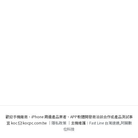
歡迎手機廠商、iPhone 周邊產品業者、APP軟體開發商洽談合作或產品測試事
宜 koc
kocpc.com.tw ｜
隱私政策
｜主機維護：
Fast Line 台灣速連
,
阿腸數
位科技