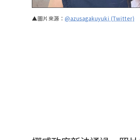
▲圖片來源：
@azusagakuyuki (Twitter)