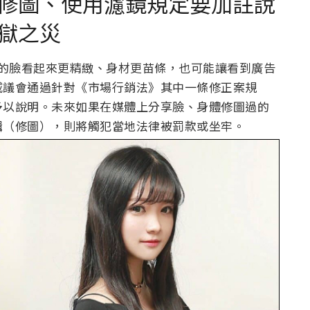
修圖、使用濾鏡規定要加註說
獄之災
l 的臉看起來更精緻、身材更苗條，也可能讓看到廣告
威議會通過針對《市場行銷法》其中一條修正案規
予以說明。未來如果在媒體上分享臉、身體修圖過的
輯（修圖），則將觸犯當地法律被罰款或坐牢。