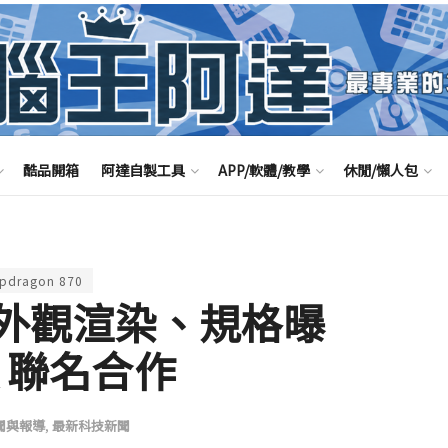
酷品開箱
阿達自製工具
APP/軟體/教學
休閒/懶人包
pdragon 870
大師版外觀渲染、規格曝
k 聯名合作
聞與報導
,
最新科技新聞