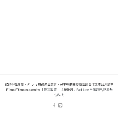
歡迎手機廠商、iPhone 周邊產品業者、APP軟體開發商洽談合作或產品測試事
宜 koc
kocpc.com.tw ｜
隱私政策
｜主機維護：
Fast Line 台灣速連
,
阿腸數
位科技