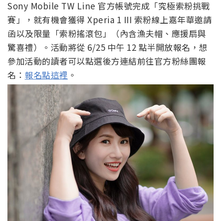
Sony Mobile TW Line 官方帳號完成「究極索粉挑戰
賽」，就
有機會獲得 Xperia 1 III 索粉線上嘉年華邀請
函以及限量「索粉搖滾包」（內含漁夫帽、應援扇與
驚喜禮）。活動將從 6/25 中午 12 點半開放報名，想
參加活動的讀者可以點選後方連結前往官方粉絲團報
名：
報名點這裡
。