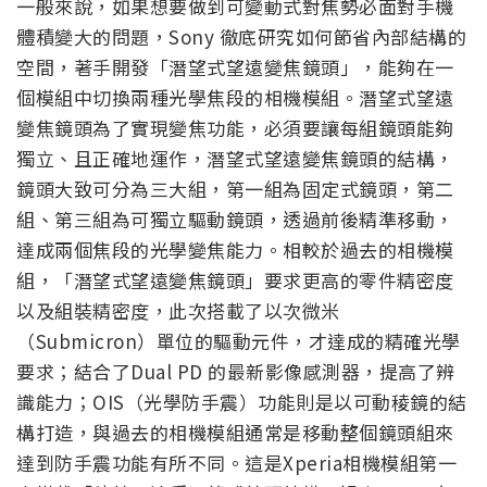
一般來說，如果想要做到可變動式對焦勢必面對手機
體積變大的問題，Sony 徹底研究如何節省內部結構的
空間，著手開發「潛望式望遠變焦鏡頭」，能夠在一
個模組中切換兩種光學焦段的相機模組。潛望式望遠
變焦鏡頭為了實現變焦功能，必須要讓每組鏡頭能夠
獨立、且正確地運作，潛望式望遠變焦鏡頭的結構，
鏡頭大致可分為三大組，第一組為固定式鏡頭，第二
組、第三組為可獨立驅動鏡頭，透過前後精準移動，
達成兩個焦段的光學變焦能力。相較於過去的相機模
組，「潛望式望遠變焦鏡頭」要求更高的零件精密度
以及組裝精密度，此次搭載了以次微米
（Submicron）單位的驅動元件，才達成的精確光學
要求；結合了Dual PD 的最新影像感測器，提高了辨
識能力；OIS（光學防手震）功能則是以可動稜鏡的結
構打造，與過去的相機模組通常是移動整個鏡頭組來
達到防手震功能有所不同。這是Xperia相機模組第一