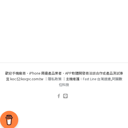
歡迎手機廠商、iPhone 周邊產品業者、APP軟體開發商洽談合作或產品測試事
宜 koc
kocpc.com.tw ｜
隱私政策
｜主機維護：
Fast Line 台灣速連
,
阿腸數
位科技