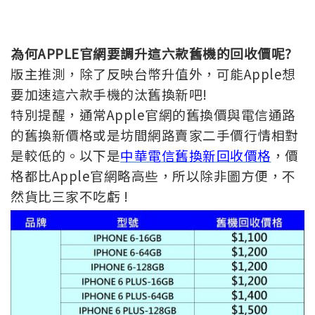
為何APPLE官網要調升這六款舊機的回收價呢?
版主推測，除了反映台幣升值外，可能Apple想
要加速這六款手機的汰舊換新吧!
特別提醒，通常Apple官網的舊換價與電信通路
的舊換新價格或是坊間網路賣家二手價行情相對
是較低的。以下是
中華電信舊換新回收價格
，價
格都比Apple官網略高些，所以除非圖方便，不
然貨比三家不吃虧 !