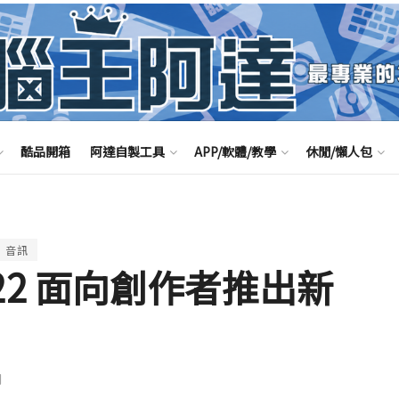
酷品開箱
阿達自製工具
APP/軟體/教學
休閒/懶人包
音訊
 6/22 面向創作者推出新
聞