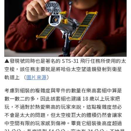
▲發現號同時也是著名的 STS-31 飛行任務所使用的太
空梭，該任務主要就是將哈伯太空望遠鏡發射到衛星
軌道上 （
圖片來源
）
考慮到組裝的複雜度與零件的數量在樂高套組中算是
數一數二的多，因此該套組也建議 18 歲以上玩家把
玩，不過對於熱愛樂高的玩家來說，這點複雜度想必
不會是太大的問題，但太空梭巨大的體積仍然會讓家
中空間有限的玩家感到傷神。畢竟它組裝後高度超過