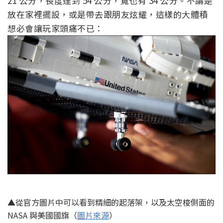
21 公分，長度達到 54 公分，寬也有 34 公分。不論是
放在家裡擺設，或是帶去跟朋友炫耀，這樣的大體積
想必會讓玩家頭痛不已：
▲從官方圖片中可以看到精細的起落架，以及太空梭側面的
NASA 與美國國旗（
圖片來源
）