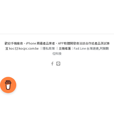
歡迎手機廠商、iPhone 周邊產品業者、APP軟體開發商洽談合作或產品測試事
宜 koc
kocpc.com.tw ｜
隱私政策
｜主機維護：
Fast Line 台灣速連
,
阿腸數
位科技