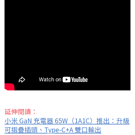
延伸閱讀：
小米 GaN 充電器 65W（1A1C）推出：升級
可摺疊插頭、Type-C+A 雙口輸出