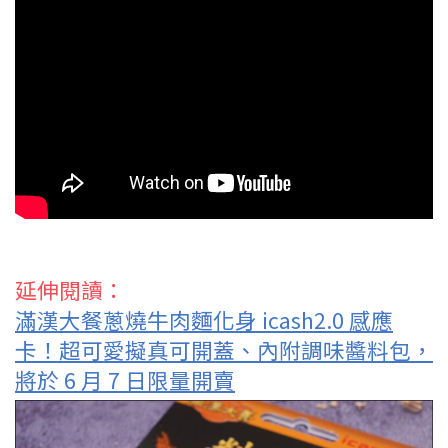
延伸閱讀：
滿漢大餐蔥燒牛肉麵化身 icash2.0 感應
卡！超可愛擬真可開蓋、內附調味醬料包，
將於 6 月 7 日限量開賣