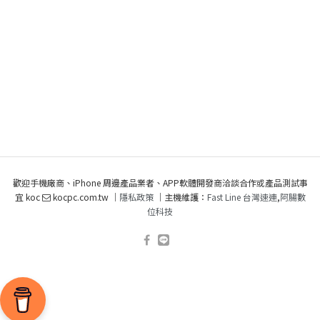
歡迎手機廠商、iPhone 周邊產品業者、APP軟體開發商洽談合作或產品測試事
宜 koc
kocpc.com.tw ｜
隱私政策
｜主機維護：
Fast Line 台灣速連
,
阿腸數
位科技