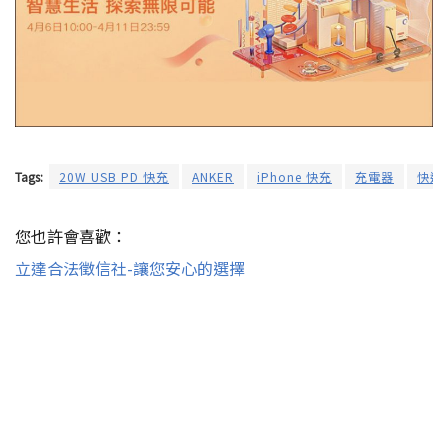
Tags:
20W USB PD 快充
ANKER
iPhone 快充
充電器
快速
您也許會喜歡：
立達合法徵信社-讓您安心的選擇