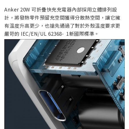
Anker 20W 可折疊快充充電器內部採用立體排列設
計，將發熱零件預留充空間獲得分散熱空間，讓它擁
有溫度升高更少，也搶先通過了對於外殼溫度要求更
嚴苛的 IEC/EN/UL 62368- 1新國際標準。