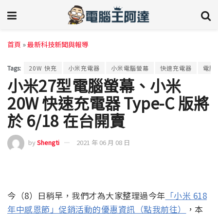
首頁
»
最新科技新聞與報導
Tags:
20W 快充
小米充電器
小米電腦螢幕
快速充電器
電腦
小米27型電腦螢幕、小米
20W 快速充電器 Type-C 版將
於 6/18 在台開賣
by
Shengti
2021 年 06 月 08 日
今（8）日稍早，我們才為大家整理過今年
「小米 618
年中感恩節」促銷活動的優惠資訊（點我前往）
，本