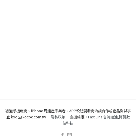
歡迎手機廠商、iPhone 周邊產品業者、APP軟體開發商洽談合作或產品測試事
宜 koc
kocpc.com.tw ｜
隱私政策
｜主機維護：
Fast Line 台灣速連
,
阿腸數
位科技