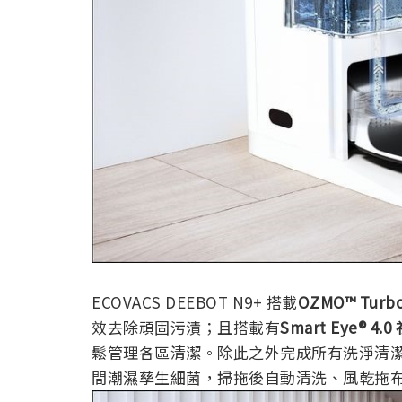
ECOVACS DEEBOT N9+ 搭載
OZMO™ Tu
效去除頑固污漬；且搭載有
Smart Eye® 4.0
鬆管理各區清潔。除此之外完成所有洗淨清
間潮濕孳生細菌，掃拖後自動清洗、風乾拖