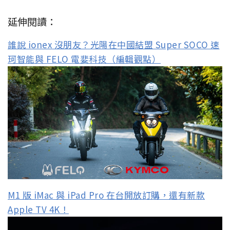
延伸閱讀：
誰說 ionex 沒朋友？光陽在中國結盟 Super SOCO 速
珂智能與 FELO 電婓科技（編輯觀點）
M1 版 iMac 與 iPad Pro 在台開放訂購，還有新款
Apple TV 4K！