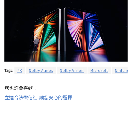
Tags:
4K
Dolby Atmos
Dolby Vision
Microsoft
Nintendo
您也許會喜歡：
立達合法徵信社-讓您安心的選擇