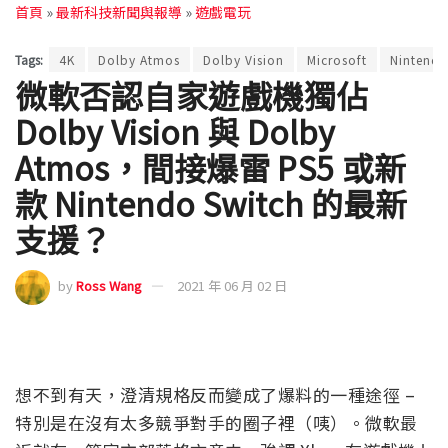
首頁
»
最新科技新聞與報導
»
遊戲電玩
Tags:
4K
Dolby Atmos
Dolby Vision
Microsoft
Nintendo
微軟否認自家遊戲機獨佔
Dolby Vision 與 Dolby
Atmos，間接爆雷 PS5 或新
款 Nintendo Switch 的最新
支援？
by
Ross Wang
2021 年 06 月 02 日
想不到有天，澄清規格反而變成了爆料的一種途徑 –
特別是在沒有太多競爭對手的圈子裡（咦）。微軟最