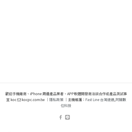
歡迎手機廠商、iPhone 周邊產品業者、APP軟體開發商洽談合作或產品測試事
宜 koc
kocpc.com.tw ｜
隱私政策
｜主機維護：
Fast Line 台灣速連
,
阿腸數
位科技