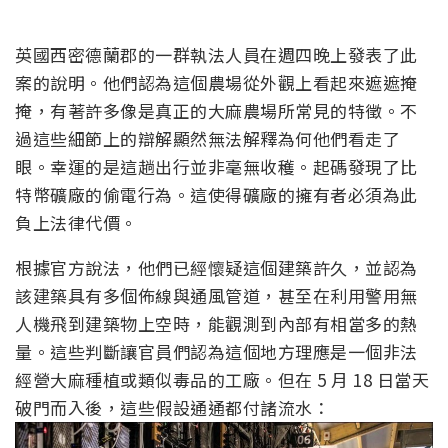
英國西密德蘭郡的一群執法人員在週四晚上發表了此
案的說明。他們認為這個農場從外觀上看起來遮遮掩
掩，有著許多像是真正的大麻農場所常見的特徵。不
過這些細節上的辯解顯然無法解釋為何他們看走了
眼。幸運的是這趟出行並非毫無收穫。起碼發現了比
特幣礦廠的偷電行為。這使得礦廠的擁有者必須為此
負上法律代價。
根據官方說法，他們已經懷疑這個建築許久，並認為
該建築具有多個佈線與通風管道，甚至在利用警用無
人機飛到建築物上空時，能觀測到內部有相當多的熱
量。這些判斷讓官員們認為這個地方理應是一個非法
經營大麻種植或類似毒品的工廠。但在 5 月 18 日當天
破門而入後，這些假設通通都付諸流水：