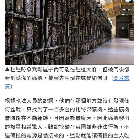
▲種種跡象判斷屋子內可能在種植大麻，但破門後卻
看到滿滿的礦機，警察先生現在感覺如何呀（
圖片來
源
）
根據執法人員的說詞，他們在那個地方並沒有發現任
何盆栽，只找到了一百多台的比特幣礦機。這些礦機
當時還在不斷運轉，且因為數量龐大，因此礦機發出
的熱量相當驚人。雖說挖礦在英國並非非法行為，不
過礦機的電源是偷接來的，這點就能讓礦機的主人吃