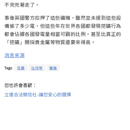
不完兜著走了。
事後英國警方扣押了這些礦機，雖然並未提到這些設
備偷了多少電，但這些年在世界各國都發現挖礦行為
都會佔據各國發電量相當可觀的比例。甚至比真正的
「挖礦」開採貴金屬等物質還要來得高。
消息來源
Tags:
挖礦
比特幣
礦機
您也許會喜歡：
立達合法徵信社-讓您安心的選擇